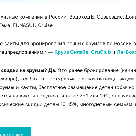
уизные компании в России: ВодоходЪ, Созвездие, Дон
Гама, FUN&SUN Cruise.
 сайты для бронирования речных круизов по России о
спецпредложениями —
Круиз Онлайн
,
CruClub
и
Ла-Воя
 скидки на круизы? Да.
Это ранее бронирование (начин
екабре),
кешбэк от Ростуризма
, Черная пятница, акции 
руизы и каюты, бесплатное размещение детей (обычно 
ется на каюты полулюкс и люкс 2+1 или 2+2, оплачива
ассические скидки детям 10-15%, многодетным семьям,
 скидками