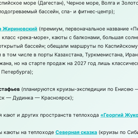
спийское море (Дагестан), Черное море, Волга и Золот
подогреваемый бассейн, спа- и фитнес-центр);
р Жириновский
(премиум, первоначальное название «П
 класс «река-море», каюты с балконами, большая солн
 открытый бассейн; обещали маршруты по Каспийском
 в том числе в порты Казахстана, Туркменистана, Иран
ана, но на старте продаж на 2027 год лишь классичес
 Петербурга);
стафьев
(планируются круизы-экспедиции по Енисею 
ск — Дудинка — Красноярск);
я кают и других пространств теплохода
«Георгий Жук
ы каюты на теплоходе
Северная сказка
(круизы по Сиб