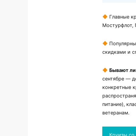
Главные кр
Мостурфлот, 
Популярные
скидками и 
Бывают ли
сентябре — д
конкретные к
распространя
питание), кл
ветеранам.
Круизы со