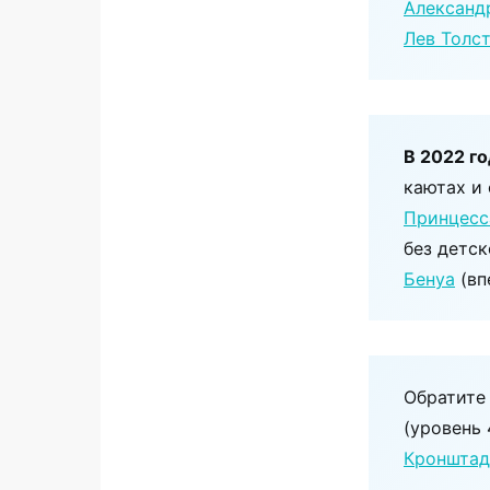
Александ
Лев Толс
В 2022 г
каютах и 
Принцесс
без детс
Бенуа
(вп
Обратите
(уровень 
Кронштад