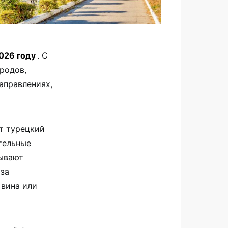
026 году
. С
родов,
аправлениях,
т турецкий
тельные
бывают
 за
 вина или