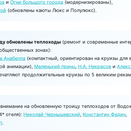
ра
и
Огни большого города
(модернизированы),
той
(обновлены каюты Люкс и Полулюкс).
оду обновлены теплоходы
(ремонт и современные инте
общественных зонах):
а Анабелла
(компактный, ориентирован на круизы для 
кой анимации),
Маленький принц
,
Н.А. Некрасов
и
Алекс
ечатляют продолжительные круизы по 5 великим рекам
 внимание на обновленную троицу теплоходов от Водо
4* отеля):
Николай Чернышевский
,
Константин Федин
,
т
.