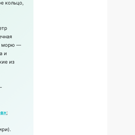
ое кольцо,
етр
ечная
у морю —
а и
кие из
—
ов»
;
ири).