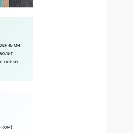
транными
волит
ию новых
нком),