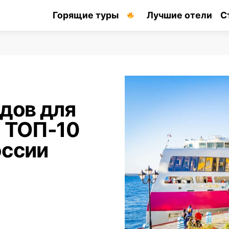
Горящие туры
Лучшие отели
С
одов для
: ТОП-10
оссии