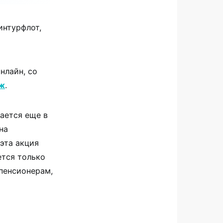
интурфлот,
нлайн, со
ж
.
ается еще в
на
эта акция
ется только
 пенсионерам,