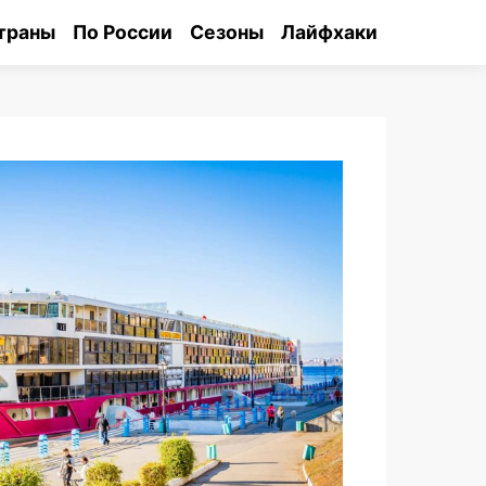
траны
По России
Сезоны
Лайфхаки