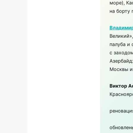
море), Ка
на борту 
Владими
Великий»,
палуба и
с заходом
Азербайдж
Москвы и
Виктор А
Краснояр
реноваци
обновлен