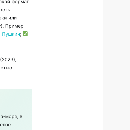
такой формат
ость
аки или
у). Пример
. Пушкин
;
(2023),
остью
а-море, в
Белое