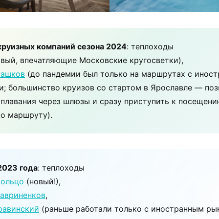
круизных компаний сезона 2024
: теплоходы
вый, впечатляющие Московские кругосветки),
Шашков
(до пандемии был только на маршрутах с инос
и; большинство круизов со стартом в Ярославле — поз
 плавания через шлюзы и сразу приступить к посещен
по маршруту).
2023 года
: теплоходы
кольцо
(новый!),
Лавриненков
,
равинский
(раньше работали только с иностранным ры