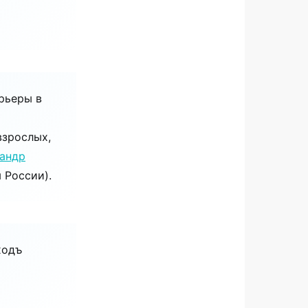
рьеры в
взрослых,
андр
 России).
ходъ