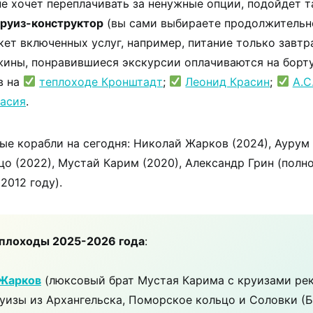
 не хочет переплачивать за ненужные опции, подойдет 
круиз-конструктор
(вы сами выбираете продолжительн
кет включенных услуг, например, питание только завтр
жины, понравившиеся экскурсии оплачиваются на борт
в на
теплоходе Кронштадт
;
Леонид Красин
;
А.С
асия
.
е корабли на сегодня: Николай Жарков (2024), Аурум 
цо (2022), Мустай Карим (2020), Александр Грин (полн
2012 году).
плоходы 2025-2026 года
:
Жарков
(люксовый брат Мустая Карима с круизами рек
руизы из Архангельска, Поморское кольцо и Соловки (