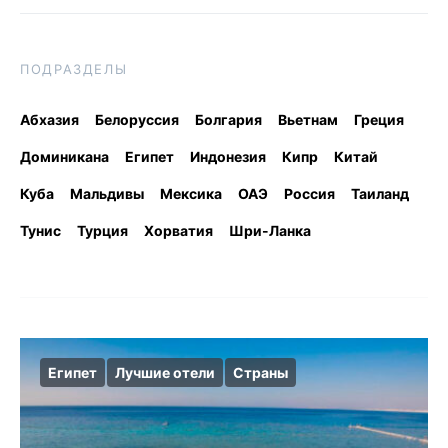
ПОДРАЗДЕЛЫ
Абхазия
Белоруссия
Болгария
Вьетнам
Греция
Доминикана
Египет
Индонезия
Кипр
Китай
Куба
Мальдивы
Мексика
ОАЭ
Россия
Таиланд
Тунис
Турция
Хорватия
Шри-Ланка
Египет
Лучшие отели
Страны