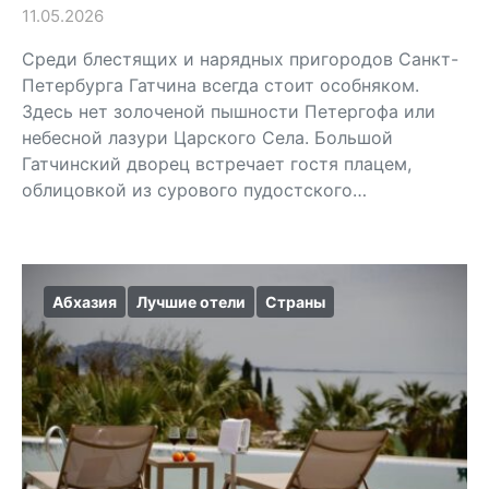
11.05.2026
Среди блестящих и нарядных пригородов Санкт-
Петербурга Гатчина всегда стоит особняком.
Здесь нет золоченой пышности Петергофа или
небесной лазури Царского Села. Большой
Гатчинский дворец встречает гостя плацем,
облицовкой из сурового пудостского…
Абхазия
Лучшие отели
Страны